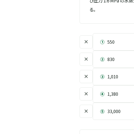
び圧力 1.6 MPa の水蒸
る。
×
①
550
×
②
830
×
③
1,010
×
④
1,380
×
⑤
33,000