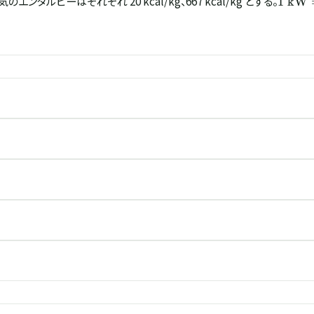
気のエンタルピーはそれぞれ 20 kcal/kg、667 kcal/kg とする。
1
kW
\mat
860\
\math