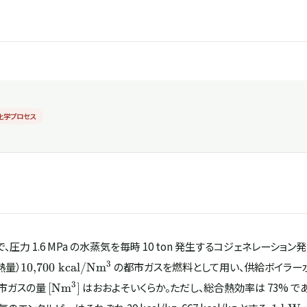
化学プロセス
W で、圧力 1.6 MPa の水蒸気を毎時 10 ton 発生するコジェネレーシ
10{,}700\
3
熱量）
の都市ガスを燃料として用い、供給ボイラー水を 
10
,
700
kcal/N
m
\mathrm{kcal/Nm^{3}}
[\mathrm{Nm^{3}}]
3
市ガスの量
はおおよそいくらか。ただし、総合熱効率は 73% である
[
N
m
]
1\