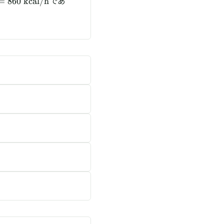
であ
=
860
kcal/h
hrm{kW} =
rm{kcal/h}