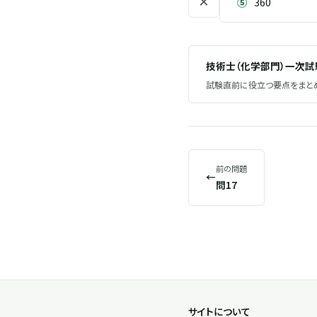
×
⑤
360
技術士（化学部門）一次
試験直前に役立つ要点をまとめ
前の問題
←
問17
サイトについて