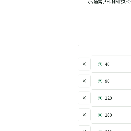
1
か。通常、
H-NMRス
×
①
40
×
②
90
×
③
120
×
④
160