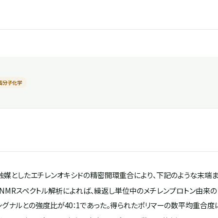
高分子化学
を触媒としたエチレンオキシドの精密開環重合により、下記のような末端
-NMRスペクトル解析によれば、繰返し単位中のメチレンプロトン由来
シグナルとの強度比が40：1であった。得られたポリマーの数平均重合