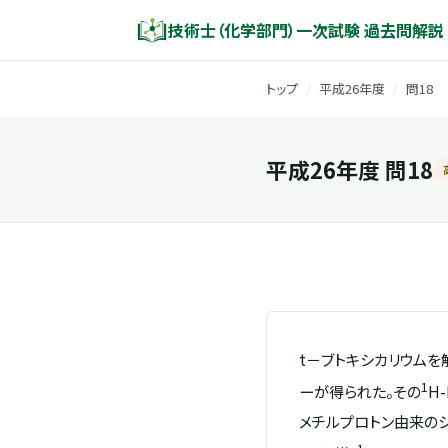
技術士（化学部門）一次試験 過去問解説
トップ
/
平成26年度
/
問18
平成26年度 問18
t－ブトキシカリウム
1
ーが得られた。その
H
メチルプロトン由来の