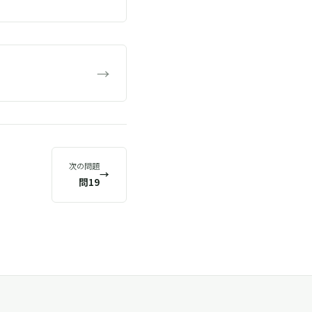
→
次の問題
→
問19