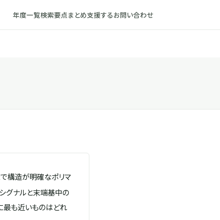
年度一覧
検索
要点まとめ
支援する
お問い合わせ
まで構造が明確なポリマ
のシグナルと末端基中の
度に最も近いものはどれ