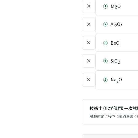
×
①
MgO
×
②
Al
O
2
3
×
③
BeO
×
④
SiO
2
×
⑤
Na
O
2
技術士（化学部門）一次
試験直前に役立つ要点をまとめ