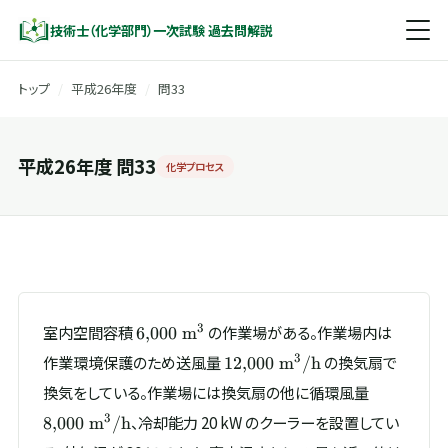
技術士（化学部門）一次試験 過去問解説
トップ
/
平成26年度
/
問33
平成26年度 問33
化学プロセス
6{,}000\
3
室内空間容積
の作業場がある。作業場内は
6
,
000
m
\mathrm{m^{3}}
12{,}000\
3
作業環境保護のため送風量
の換気扇で
12
,
000
m
/h
\mathrm{m^{3}/h}
8{,}000\
換気をしている。作業場には換気扇の他に循環風量
\mathrm
3
、冷却能力 20 kW のクーラーを設置してい
8
,
000
m
/h