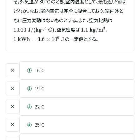
る。外気温が 30 ℃ のとき、室内温度として、最も近い値は
どれか。なお、室内空気は完全に混合しており、室内外と
1{,}010\
もに圧力変動はないものとする。また、空気比熱は
\mathrm{J
1.1\
1\
∘
3
、空気密度は
、
1
,
010
J/
(
kg
⋅
C
)
1.1
kg/
m
^\circ C)}
\mathrm{kg/m^{3}}
\mathrm{k
6
の一定値とする。
1
kWh
=
3.6
×
1
0
J
= 3.6\times
10^{6}\
\mathrm{J}
×
①
16℃
×
②
19℃
×
③
22℃
×
④
25℃