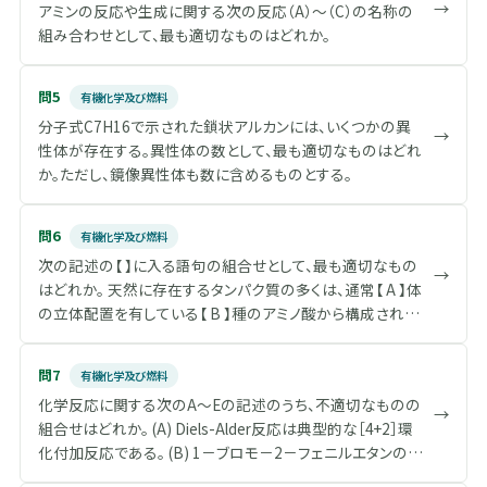
→
アミンの反応や生成に関する次の反応（A）～（C）の名称の
組み合わせとして、最も適切なものはどれか。
問5
有機化学及び燃料
分子式C7H16で示された鎖状アルカンには、いくつかの異
→
性体が存在する。異性体の数として、最も適切なものはどれ
か。ただし、鏡像異性体も数に含めるものとする。
問6
有機化学及び燃料
次の記述の【 】に入る語句の組合せとして、最も適切なもの
→
はどれか。 天然に存在するタンパク質の多くは、通常【 A 】体
の立体配置を有している【 B 】種のアミノ酸から構成されて
いる。こうしたタンパク質の特徴的な立体構造には、【 C 】構
造やらせん型のαヘリックス構造が知られており、【 D 】結合
問7
有機化学及び燃料
が重要な役割を果たしている。これらはタンパク質の【 E 】構
化学反応に関する次のA～Eの記述のうち、不適切なものの
造と呼ばれている。
→
組合せはどれか。 (A) Diels-Alder反応は典型的な［4+2］環
化付加反応である。 (B) 1－ブロモ－2－フェニルエタンの塩
基によるE2反応は、炭素－臭素結合の自発的開裂から始ま