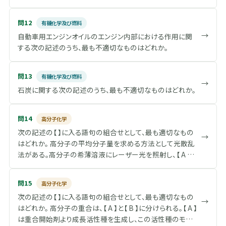
用灯油が主として生産されている。 (C) 石油ストーブのよう
に灯芯を使う燃焼器具では、煙や葉が出ないで燃焼するこ
問12
有機化学及び燃料
とが求められる。そのためには、芳香族炭化水素が多い方が
→
自動車用エンジンオイルのエンジン内部における作用に関
良い。 (D) 燃料電池用に供する場合の硫黄分は、0.10質量分
する次の記述のうち、最も不適切なものはどれか。
率%以下に規定されている。 (E) 引火点が40℃以上である。
このため引火の危険性が少なく、取り扱いが容易である。
問13
有機化学及び燃料
→
石炭に関する次の記述のうち、最も不適切なものはどれか。
問14
高分子化学
次の記述の【 】に入る語句の組合せとして、最も適切なもの
→
はどれか。 高分子の平均分子量を求める方法として光散乱
法がある。高分子の希薄溶液にレーザー光を照射し、【 A 】と
いわれる散乱光強度比の角度依存性及び濃度依存性を測
定し、これを分母に濃度を分子とした関数の濃度0への外挿
問15
高分子化学
値の傾きから【 B 】を、角度0への外挿値の傾きから【 C 】を、
次の記述の【 】に入る語句の組合せとして、最も適切なもの
両者の切片から【 D 】が導かれる。高分子の希薄溶液から散
→
はどれか。 高分子の重合は、【 A 】と【 B 】に分けられる。【 A 】
乱光を生じるのは、高分子の溶媒分子に対する【 E 】が寄与
は重合開始剤より成長活性種を生成し、この活性種のモノ
している。