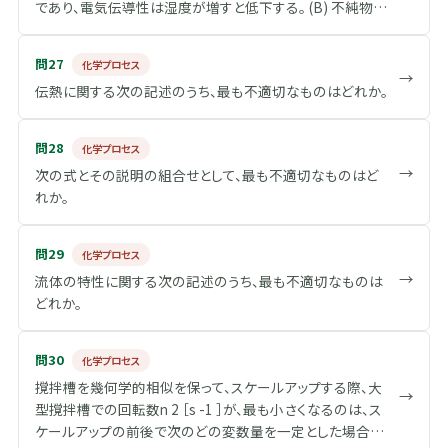
であり、電気伝導性は湿度が増すと低下する。 (B) 不純物半
導体にはp型とn型半導体の2種類がある。 (C) ケイ素にホウ
素を添加するとアクセプター準位が形成される。 (D) ケイ素
問27
化学プロセス
にリン（P）をドープしたものがp型半導体である。 (E) 真性半
→
伝熱に関する次の記述のうち、最も不適切なものはどれか。
導体は純物質がそのまま半導体となったものである。
問28
化学プロセス
→
次の式とその説明の組合せとして、最も不適切なものはど
れか。
問29
化学プロセス
→
流体の特性に関する次の記述のうち、最も不適切なものは
どれか。
問30
化学プロセス
撹拌槽を幾何学的相似を保って、スケールアップする際、大
→
型撹拌槽での回転数n 2 ［s -1 ］が、最も小さくなるのは、ス
ケールアップの前後で次のどの変数量を一定とした場合か、