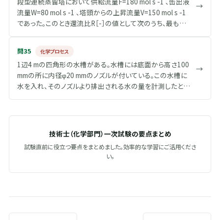
段型連続蒸留塔において供給流量F=180 mol s -1 、缶出液
の値に最も近いか。 ただし、1 W=1 Js -1 とする。
→
log5=1.61、log10=2.30、R=8.31 JK -1 mol -1
G
流量W=80 mol s -1 、塔頭からの上昇流量V=150 mol s -1
}
であった。このとき還流比R［-］の値として次のうち、最も適
切なものはどれか。
問35
化学プロセス
1辺4 mの四角形の水槽がある。水槽には底面から高さ100
→
mmの所に内径φ20 mmのノズルが付いている。この水槽に
水を入れ、そのノズルより排出される水の量を計測したとこ
ろ10秒間に0.013 m 3 であった。このときの水槽の液深とし
て次のうち、最も近い値はどれか。 なお、ノズルから水が流
出するときの圧力損失は考慮しないものとし、ノズルからの
水の流出速度はトリチェリの定理u＝（2gH） 1/2 に従うもの
技術士（化学部門）一次試験の要点まとめ
とする。 u：流出速度（単位面積単位時間当たりの排出量）
試験直前に役立つ要点をまとめました。効率的な学習にご活用くださ
［m s -1 ］ H：ノズル位置からの水面の高さ［m］ g：重力加速
い。
度9.8 m s -2 水の密度：1,000 kg m -3