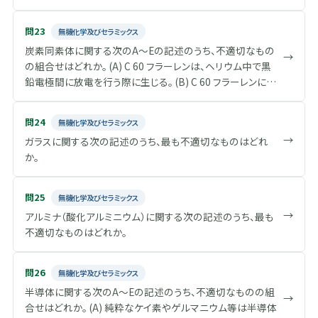
当する組合せとして、最も適切なものはどれか。
題を解決する方法として、負極に 4 白金 、正極に 5 コバルト
は9.65×10 4 C/molとする。）
酸リチウム 、電解液に有機溶媒を用いた電池が開発・実用
問23
無機化学及びセラミックス
化された。そして、さらに正極、負極、電解質、セパレータ及び
炭素同素体に関する次のA～Eの記述のうち、不適切なもの
→
その他の構成部材の改善により、低コスト化及び大容量化
の組合せはどれか。 (A) C 60 フラーレンは、ヘリウム中で黒
への開発が進められている。
鉛電極間に放電を行う際に生じる。 (B) C 60 フラーレンには
炭素の六員環と五員環が含まれる。 (C) 黒鉛の層状構造に
おいて面に垂直な方向は金属に近い電気伝導性を示す。 (D)
問24
無機化学及びセラミックス
ダイヤモンドはきわめて熱を伝えにくく、特殊断熱材としての
→
ガラスに関する次の記述のうち、最も不適切なものはどれ
利用が期待される。 (E) ダイヤモンド粉体の合成は、一般的
か。
に高温高圧下で行われている。
問25
無機化学及びセラミックス
→
アルミナ（酸化アルミニウム）に関する次の記述のうち、最も
不適切なものはどれか。
問26
無機化学及びセラミックス
半導体に関する次のA～Eの記述のうち、不適切なものの組
→
合せはどれか。 (A) 純粋なケイ素やゲルマニウム等は半導体