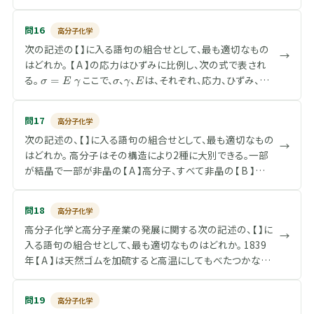
マーに対する連鎖的な攻撃により進行し、ビニルモノマーの
重合する【 C 】と環状モノマーが開環して重合する【 D 】があ
問16
高分子化学
る。【 B 】には【 E 】や重付加がある。【 A 】では反応率の低い
次の記述の【 】に入る語句の組合せとして、最も適切なもの
段階から高分子量の化合物が得られるのに対し、【 B 】で
→
はどれか。 【 A 】の応力はひずみに比例し、次の式で表され
は、反応率が高くなってはじめて高分子量のポリマーが生
\
\
\
E
る。
ここで、
、
、
は、それぞれ、応力、ひずみ、弾
=
成する。
σ
E
γ
σ
γ
E
s
s
g
性定数である。また、【 B 】の応力はひずみの時間数分（速
i
i
a
度）に比例し、ニュートンの法則と呼ばれる次の式で表され
g
g
m
問17
高分子化学
\
\
\
る。
ここで、
、
は、それぞれ、粘度、ひずみの時間
=
˙
˙
σ
η
γ
η
γ
m
m
m
次の記述の、【 】に入る語句の組合せとして、最も適切なもの
s
e
d
微分である。 両者の中間的な性質を持っているものを【 C 】
→
a
a
a
i
t
o
はどれか。 高分子はその構造により2種に大別できる。一部
といい、高分子の多くはこれにあたる。高分子に一定ひずみ
=
g
a
t
が結晶で一部が非晶の【 A 】高分子、すべて非晶の【 B 】高
E
を加えると、その応力は徐々に減少し、これを【 D 】という。逆
m
{
分子である。非晶部は低温では【 C 】状態、高温では【 D 】状
\
に一定応力を高分子に加えるとそのひずみは徐々に増大
a
\
s
態であり、【 C 】状態から【 D 】状態への転移を【 E 】という。【
し、この現象を【 E 】という。
=
g
問18
高分子化学
p
D 】状態は運動性が高く、高分子鎖は、分子振動以外に【 F 】
\
a
a
高分子化学と高分子産業の発展に関する次の記述の、【 】に
を行っている。
e
m
→
c
入る語句の組合せとして、最も適切なものはどれか。 1839
t
m
e
a
a
年【 A 】は天然ゴムを加硫すると高温にしてもべたつかない
\
\
}
高弾性の物質になることを見出し、後にダンロップの空気入
g
s
りタイヤの発明につながった。1868年ハイアット兄弟はセル
a
p
問19
高分子化学
m
ロイドを発明し。1905年【 B 】は、ベークライトを発明し、今
a