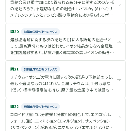
重縮合及び重付加により得られる高分子に関する次のA～E
m
日のプラスチック産業の発展が始まった。一方、1920年ごろ
→
c
a
の記述のうち、不適切なものの組合せはどれか。 (A) ヘキサ
から【 C 】は、セルロースなどが高分子であることを証明し、
e
メチレンジアミンとアジピン酸の重縮合により得られるポリ
1953年、ノーベル化学賞が贈られた。1930年代初め。【 D 】
\
アミドはデュポン社によりナイロンと命名され、現在でも代
d
は、ナイロンを発明し、合成繊維産業の基礎を築いた。1950
o
表的な合成繊維として広く使われている。 (B) エチレングリ
年ごろには高分子化学の基礎が確立し、【 E 】は、その集大成
問20
無機化学及びセラミックス
t
コールとテレフタル酸の重縮合により合成されるポリエステ
として”Principles of Polymer Chemistry”を著し、1974年、
{
溶融塩電解に関する次の記述の【 】に入る語句の組合せと
ルはPETと呼ばれ、合成繊維や飲料容器として広く使われて
→
ノーベル化学賞が贈られた。
\
して、最も適切なものはどれか。 イオン結晶からなる金属塩
いる。 (C) ビスフェノールAとホスゲンの重縮合で合成される
g
を加熱溶融すると、粘度が低く導電率の高いイオンの動きや
ポリエステルの一種であるポリカーボネートは、加工性も耐
a
すい液体になる。適当な電極を用い電圧を加えると、イオン
熱性も良く、コンパクトディスクなどに広く用いられている。
m
の移動によって電気が流れ、両極で電気化学反応が起こっ
m
(D) アルコールとイソシアナート類から重合されるポリウレ
問21
無機化学及びセラミックス
て金属が水溶液電解の場合と同様に析出してくる。これを利
a
タンは、典型的な重縮合により合成される高分子である。
リチウムイオン二次電池に関する次の記述の下線部のうち、
}
用して水溶液から電解析出させることのできない【 A 】など
→
(E) ポリアミドのアミド結合間が芳香環であるアラミドは、ナ
最も不適切なものはどれか。 金属リチウムは、 1 最も卑な
の金属や、【 B 】しにくい金属を電解採取したり、あるいは電
イロンなどの一般のポリアミドに比べ、耐熱性が低く、引張
（低い） 標準電極電位を持ち、原子量も金属の中では最も 2
解精製する製錬法を溶融塩電解という。 溶融塩電解を行っ
強度も弱い。
小さい ので、電池として3,860 mAh/gの大きな重量容量密
たとき各電極で発生又は析出する物質の量は、水溶液の場
度を持つ。そこで、金属リチウムを負極に用いれば、高エネル
合と同じようにファラデーの【 C 】の法則が成り立つ。例え
問22
無機化学及びセラミックス
ギー密度の二次電池が得られる可能性があることから、
ば、塩化マグネシウムの溶融塩を単極で電気分解する場合、
コロイド状態には分散媒と分散相の組合せで、エアロゾル、
種々の電池系が提案された。しかし、充放電を繰り返すと、
→
電流1,000 Aを1時間流したとき電流効率が80%なら約【 D
フォーム（抱）、エマルション（エマルジョン）、サスペンション
金属リチウムが 3 デンドライト 状に析出しやすくなるなど、
】gのマグネシウムと約【 E 】gの塩素が得られる。（マグネシ
（サスペンジョン）があるが、エマルション（エマルジョン）に相
充放電効率の低下や安全性に問題があった。このような問
ウムの原子量は24.3、塩素の原子量は35.5、ファラデー定数