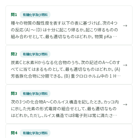
問1
有機化学及び燃料
種々の物質の酸性度を表す以下の表に基づけば、次の4つ
→
の反応（A）～（D）は十分に起こり得るか。起こり得るものの
組み合わせとして、最も適切なものはどれか。 物質 pKa 酢
酸 CH 3 COOH 5 シアン化水素酸 HCN 9 水 H 2 O 16 エタノ
ール C 2 H 5 OH 16 アセトン CH 3 COCH 3 19 アンモニア
問2
有機化学及び燃料
NH 3 36
炭素Cと水素Hからなる化合物のうち、次の記述のA～Cのす
→
べてに当てはまるものとして、最も適切なものはどれか。 (A)
芳香族化合物に分類できる。 (B) 重クロロホルム中の 1 H
NMRスペクトルでは、すべての水素核の化学シフトはδ6.5
からδ8.5に存在する。 (C) 紫外可視吸収スペクトルにおい
問3
有機化学及び燃料
て、可視領域に極大吸収を持つ。
次の3つの化合物A～Cのルイス構造を記したとき。カッコ内
→
に示した元素の形式電荷の組合せとして、最も適切なもの
はどれか。ただし、ルイス構造では8電子則は常に満たされ
ているとする。 (A) 一酸化炭素 CO（酸素O） (B) 硝酸 HNO 3
（窒素N） (C) オゾン O 3 （中心の酸素○）
問4
有機化学及び燃料