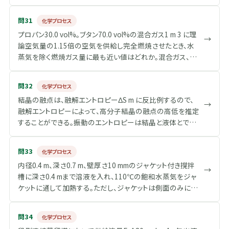
最も適切なものはどれか。 なお、記号の意味は次のとおりで
ある、n：翼回転数、d：翼直径、μ：粘度、g：重力加速度、p：密
問31
化学プロセス
度、N p ：動力数。
プロパン30.0 vol%。ブタン70.0 vol%の混合ガス1 m 3 に理
→
論空気量の1.15倍の空気を供給し完全燃焼させたとき、水
蒸気を除く燃焼ガス量に最も近い値はどれか。混合ガス、燃
焼ガスはともに0℃、100 kPaの条件下にあり、反応は次の式
による。 ただし、空気中の酸素濃度、窒素濃度はそれぞれ
問32
化学プロセス
21.0 vol%、79.0 vol%とし、各元素の原子量は、H=1、C=12、
結晶の融点は、融解エントロピーΔS m に反比例するので、
O=16とする。
→
融解エントロピーによって、高分子結晶の融点の高低を推定
することができる。振動のエントロピーは結晶と液体とで差
は小さく無視することにし、コンフォーメーションのエントロ
ピーのみを考慮して、ポリエチレン結晶中のメチレン基1 mol
問33
化学プロセス
当たりの融解エントロピーの計算値として、最も近い値はど
内径0.4 m、深さ0.7 m、壁厚さ10 mmのジャケット付き撹拌
れか。 なお、ポリエチレン分子鎖のコンフォーメーションは結
→
槽に深さ0.4 mまで溶液を入れ、110℃の飽和水蒸気をジャ
T
晶中ではすべてトランス（
）であり、液体中ではトランス、ゴ
T
ケットに通して加熱する。ただし、ジャケットは側面のみに付
ˉ
G
\
ーシュ（
）、ゴーシュバー（
）の3種の立体配座が等確率で
G
G
いている。 溶液は十分撹拌されているので温度は一様であ
b
存在すると仮定せよ。必要であれば、次の式、及び値を用い
a
り、撹拌槽内溶液温度は30℃である。 総括伝熱係数（U）が
よ。 Boltzmannの式：S m =RlogW ここで：S：モルエントロピ
問34
化学プロセス
r
500 Wm -2 K -1 であるとき、時間当たりの入熱量は、次のど
ー、R：気体定数、W：取りうる場合の数 log1=0、log3=1.10、
{