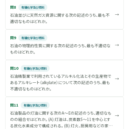
る。 (C) アルドール反応は塩基触媒存在下の反応が一般的
問8
有機化学及び燃料
であるが、酸触媒でも進行する。 (D) 一般にキラルなハロゲ
→
石油並びに天然ガス資源に関する次の記述のうち、最も不
ン化アルキルを基質とするS N 2反応は、第三級ハロゲン化
適切なものはどれか。
アルキルよりも第二級の方が進行しやすく、ラセミ体の生成
物を与える。 (E) α, β－不飽和カルボニル化合物はMichael
付加反応の基質になりえる。
問9
有機化学及び燃料
→
石油の物理的性質に関する次の記述のうち、最も不適切な
ものはどれか。
問10
有機化学及び燃料
石油精製業で利用されているアルキル化法とその生産物で
→
あるアルキレート（alkylate）について次の記述のうち、最も
不適切なものはどれか。
問11
有機化学及び燃料
石油製品の灯油に関する次のA～Eの記述のうち、適切なも
→
のの組合せはどれか。 (A) 灯油は、炭素数5～11を中心とす
る炭化水素成分で構成される。 (B) 灯火、厨房用などの家庭