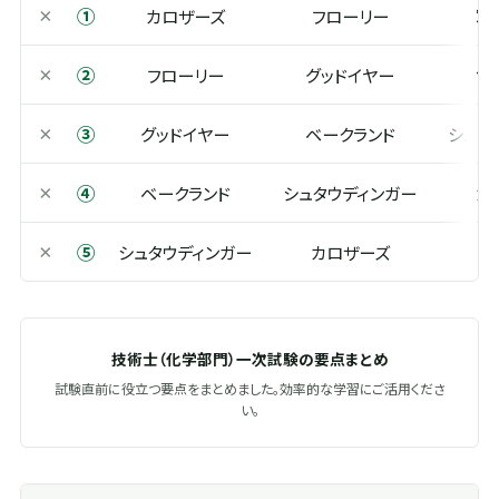
①
×
カロザーズ
フローリー
グ
②
×
フローリー
グッドイヤー
ベ
③
×
グッドイヤー
ベークランド
シュタ
④
×
ベークランド
シュタウディンガー
カ
⑤
×
シュタウディンガー
カロザーズ
フ
技術士（化学部門）一次試験の要点まとめ
試験直前に役立つ要点をまとめました。効率的な学習にご活用くださ
い。