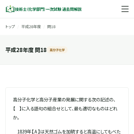
技術士（化学部門）一次試験 過去問解説
トップ
/
平成28年度
/
問18
平成28年度 問18
高分子化学
高分子化学と高分子産業の発展に関する次の記述の、
【 】に入る語句の組合せとして、最も適切なものはどれ
か。
1839年【 A 】は天然ゴムを加硫すると高温にしてもべた