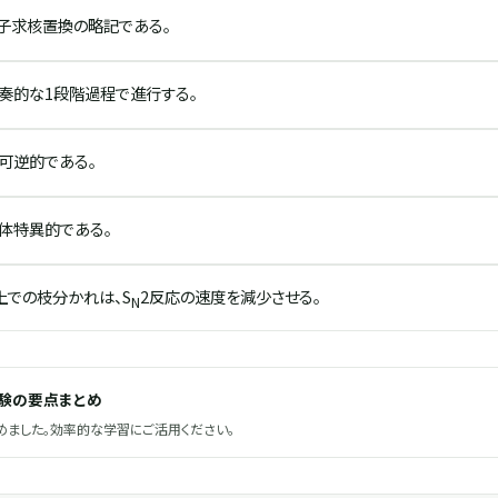
分子求核置換の略記である。
協奏的な1段階過程で進行する。
不可逆的である。
立体特異的である。
上での枝分かれは、S
2反応の速度を減少させる。
N
試験の要点まとめ
ました。効率的な学習にご活用ください。