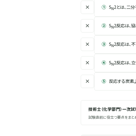
×
①
S
2とは、二
N
×
②
S
2反応は、
N
×
③
S
2反応は、
N
×
④
S
2反応は、
N
×
⑤
反応する炭素
技術士（化学部門）一次
試験直前に役立つ要点をまとめ