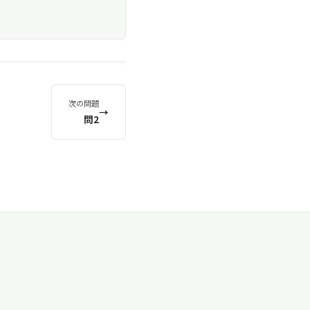
次の問題
→
問2