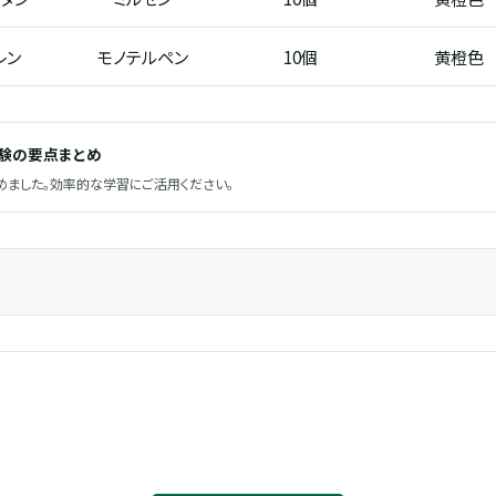
レン
モノテルペン
10個
黄橙色
試験の要点まとめ
ました。効率的な学習にご活用ください。