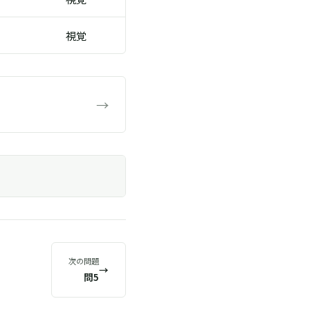
視覚
→
次の問題
→
問5