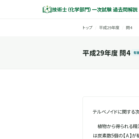
技術士（化学部門）一次試験 過去問解説
トップ
/
平成29年度
/
問4
平成29年度 問4
有
テルベノイドに関する次
植物から得られる精油
は炭素数5個の【 A 】