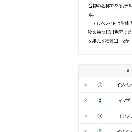
合物の名称である。テ
る。
テルペノイドは生体内
物の持つ【 D 】色素
を果たす物質11－
cis
A
①
×
イソペン
②
×
イソプ
③
×
イソプ
④
×
イソペン