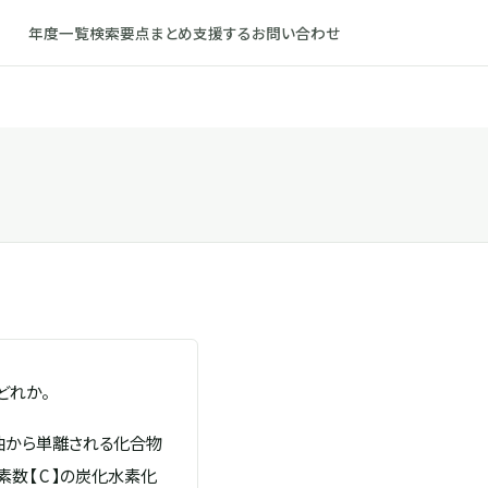
年度一覧
検索
要点まとめ
支援する
お問い合わせ
どれか。
油から単離される化合物
数【 C 】の炭化水素化