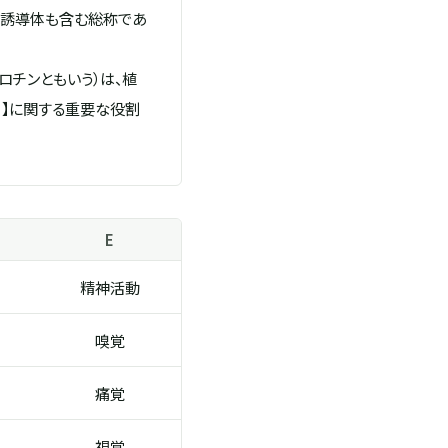
つ誘導体も含む総称であ
ロチンともいう）は、植
E 】に関する重要な役割
E
精神活動
嗅覚
痛覚
視覚