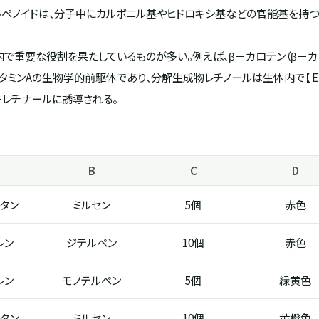
ルペノイドは、分子中にカルボニル基やヒドロキシ基などの官能基を持
で重要な役割を果たしているものが多い。例えば、β－カロテン（β－カ
でビタミンAの生物学的前駆体であり、分解生成物レチノールは生体内で【 
－レチナールに誘導される。
B
C
D
タン
ミルセン
5個
赤色
レン
ジテルペン
10個
赤色
レン
モノテルペン
5個
緑黄色
タン
ミルセン
10個
黄橙色