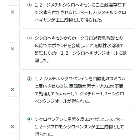
①
1, 2－ジメチルシクロヘキセンに白金触媒存在下
×
で水素を付加させると、
cis
－1, 2-ジメチルシクロ
ヘキサンが主生成物として得られた。
②
シクロヘキセンから
m
－クロロ過安息香酸との
反応でエポキシドを合成し、これを酸性水溶液で
×
処理して
cis
－1, 2－シクロヘキサンジオールに誘
導した。
③
1, 2-ジメチルシクロペンテンを四酸化オスミウム
と反応させたのち、亜硫酸水素ナトリウム水溶液
×
で処理して
trans
－1, 2-ジメチル－1, 2－シクロ
ペンタンジオールが得られた。
④
シクロペンテンに臭素を反応させたところ、
cis
－
×
1, 2－ジブロモシクロペンタンが主生成物として
得られた。