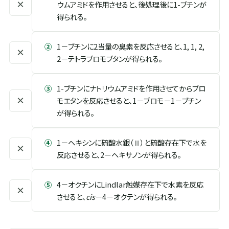
×
ウムアミドを作用させると、後処理後に1-ブチンが
得られる。
②
1－ブチンに2当量の臭素を反応させると、1, 1, 2,
×
2－テトラブロモブタンが得られる。
③
1-ブチンにナトリウムアミドを作用させてからブロ
×
モエタンを反応させると、1－ブロモ－1－ブチン
が得られる。
④
1－ヘキシンに硫酸水銀（Ⅱ）と硫酸存在下で水を
×
反応させると、2－ヘキサノンが得られる。
⑤
4－オクチンにLindlar触媒存在下で水素を反応
×
させると、
cis
－4－オクテンが得られる。