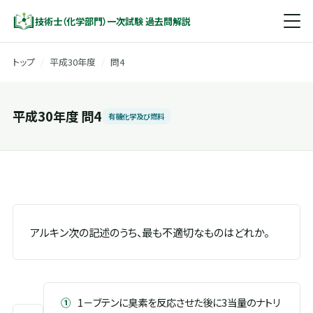
技術士（化学部門）一次試験 過去問解説
トップ
/
平成30年度
/
問4
平成30年度 問4
有機化学及び燃料
アルキン次の記述のうち、最も不適切なものはどれか。
①
1－ブテンに臭素を反応させた後に3当量のナトリ