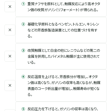
①
重質ナフサを原料として、触媒反応により高オクタ
×
ン価の改質ガソリン（リフォーメート）が得られる。
②
基礎化学原料となるベンゼン、トルエン、キシレン
×
などの芳香族製造装置としての位置づけを有す
る。
③
改質触媒として白金の他にレニウムなどの第二の
×
金属を併用したバイメタル触媒が主に使用されて
いる。
④
反応温度を上げると、芳香族分が増加し、オクタ
ン価は高くなり、ガソリンの収率も高くなるが、触媒
×
表面のコーク析出量が増加し、触媒寿命が短くな
る。
⑤
反応圧力を下げると、ガソリンの収率は高くなり、