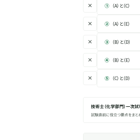
×
①
（A）と（C）
×
②
（A）と（E）
×
③
（B）と（D）
×
④
（B）と（E）
×
⑤
（C）と（D）
技術士（化学部門）一次
試験直前に役立つ要点をまとめ