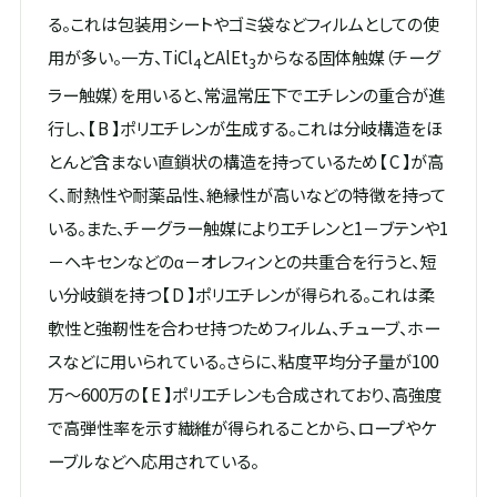
る。これは包装用シートやゴミ袋などフィルムとしての使
用が多い。一方、TiCl
とAlEt
からなる固体触媒（チーグ
4
3
ラー触媒）を用いると、常温常圧下でエチレンの重合が進
行し、【 B 】ポリエチレンが生成する。これは分岐構造をほ
とんど含まない直鎖状の構造を持っているため【 C 】が高
く、耐熱性や耐薬品性、絶縁性が高いなどの特徴を持って
いる。また、チーグラー触媒によりエチレンと1－ブテンや1
－ヘキセンなどのα－オレフィンとの共重合を行うと、短
い分岐鎖を持つ【 D 】ポリエチレンが得られる。これは柔
軟性と強靭性を合わせ持つためフィルム、チューブ、ホー
スなどに用いられている。さらに、粘度平均分子量が100
万～600万の【 E 】ポリエチレンも合成されており、高強度
で高弾性率を示す繊維が得られることから、ロープやケ
ーブルなどへ応用されている。