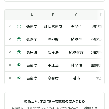
A
B
C
D
①
×
低密度
線状高密度
非晶性
線状低密
②
×
低密度
高密度
結晶性
直鎖状低密
③
×
高圧法
低圧法
結晶化度
分岐性低密
④
×
高密度
中圧法
結晶性
直鎖状低密
⑤
×
高密度
高密度
融点
低分岐
技術士（化学部門）一次試験の要点まとめ
試験直前に役立つ要点をまとめました。効率的な学習にご活用くださ