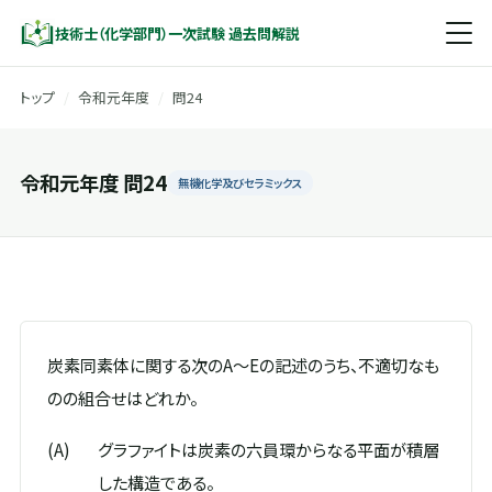
技術士（化学部門）一次試験 過去問解説
トップ
/
令和元年度
/
問24
令和元年度 問24
無機化学及びセラミックス
炭素同素体に関する次のA～Eの記述のうち、不適切なも
のの組合せはどれか。
(A)
グラファイトは炭素の六員環からなる平面が積層
した構造である。