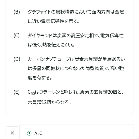
(B)
グラファイトの層状構造において面内方向は金属
に近い電気伝導性を示す。
(C)
ダイヤモンドは炭素の高圧安定相で、電気伝導性
は低く、熱を伝えにくい。
(D)
カーボンナノチューブは炭素六具環が単層あるい
は多層の同軸状につらなった筒型物質で、高い強
度を有する。
(E)
C
はフラーレンと呼ばれ、炭素の五員環20個と、
60
六員環12個からなる。
×
①
A、C