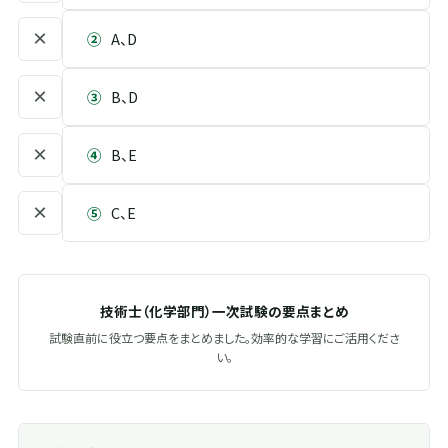
×
②
A、D
×
③
B、D
×
④
B、E
×
⑤
C、E
技術士（化学部門）一次試験の要点まとめ
試験直前に役立つ要点をまとめました。効率的な学習にご活用くださ
い。