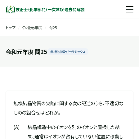
技術士（化学部門）一次試験 過去問解説
トップ
/
令和元年度
/
問25
令和元年度 問25
無機化学及びセラミックス
無機結晶物質の欠陥に関する次の記述のうち、不適切な
ものの組合せはどれか。
(A)
結晶構造中のイオンを別のイオンと置換した結
果、通常はイオンが占有していない位置に移動し