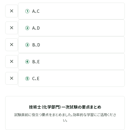
×
①
A、C
×
②
A、D
×
③
B、D
×
④
B、E
×
⑤
C、E
技術士（化学部門）一次試験の要点まとめ
試験直前に役立つ要点をまとめました。効率的な学習にご活用くださ
い。