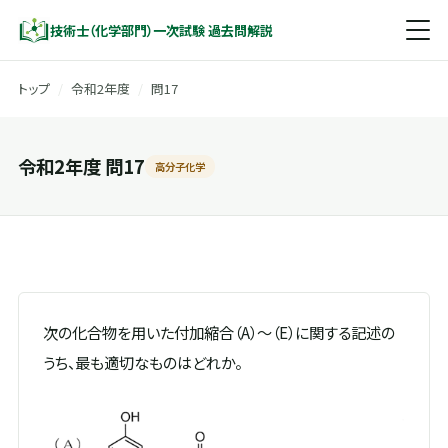
技術士（化学部門）一次試験 過去問解説
トップ
/
令和2年度
/
問17
令和2年度 問17
高分子化学
次の化合物を用いた付加縮合（A）～（E）に関する記述の
うち、最も適切なものはどれか。