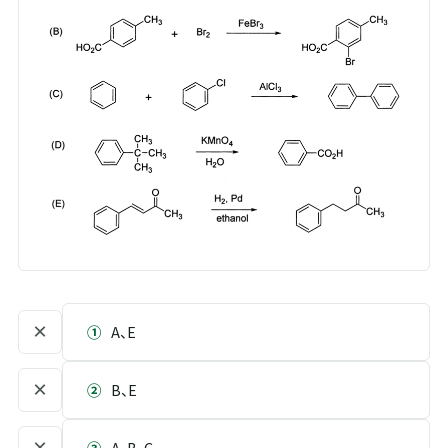
×
①
A、E
×
②
B、E
×
③
A、B、C