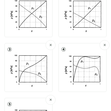
×
×
③
④
×
⑤