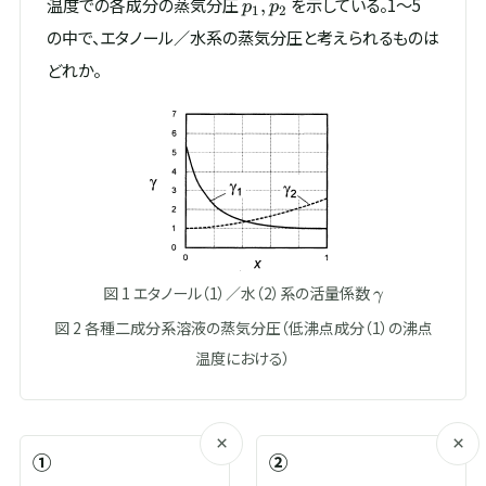
p_1,
温度での各成分の蒸気分圧
を示している。1～5
,
p
p
1
2
p_2
の中で、エタノール／水系の蒸気分圧と考えられるものは
どれか。
\gamma
図 1 エタノール（1）／水（2）系の活量係数
γ
図 2 各種二成分系溶液の蒸気分圧（低沸点成分（1）の沸点
温度における）
×
×
①
②