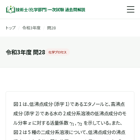
技術士（化学部門）一次試験 過去問解説
トップ
/
令和3年度
/
問28
令和3年度 問28
化学プロセス
図 1 は、低沸点成分（添字 1）であるエタノールと、高沸点
成分（添字 2）である水の 2 成分系溶液の低沸点成分のモ
x
\gamma_1,
ル分率
に対する活量係数
を示している。また、
,
x
γ
γ
1
2
\gamma_2
図 2 は 5 種の二成分系溶液について、低沸点成分の沸点