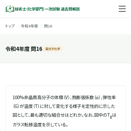
技術士（化学部門）一次試験 過去問解説
トップ
/
令和4年度
/
問16
令和4年度 問16
高分子化学
100%非晶質高分子の体積（V）、熱膨張係数（α）、弾性率
（G）が温度（T）に対して変化する様子を定性的に示した
図として、最も適切な組合せはどれか。なお、図中のT
は
g
ガラス転移温度を示している。