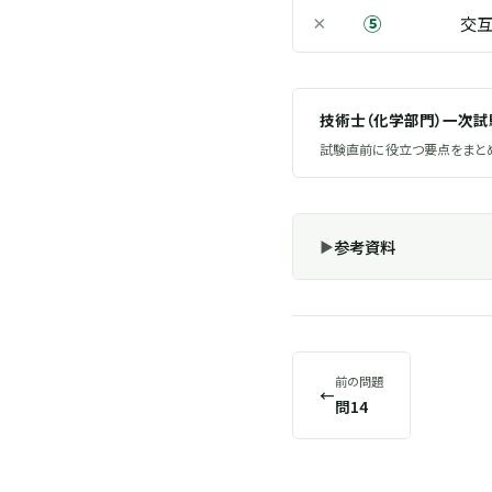
⑤
×
交
技術士（化学部門）一次
試験直前に役立つ要点をまとめ
参考資料
前の問題
←
問14