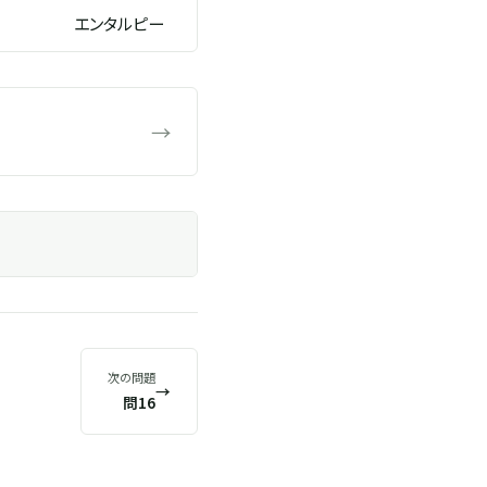
エンタルピー
→
次の問題
→
問16