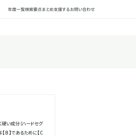
年度一覧
検索
要点まとめ
支援する
お問い合わせ
く硬い成分（ハードセグ
B 】であるために【 C