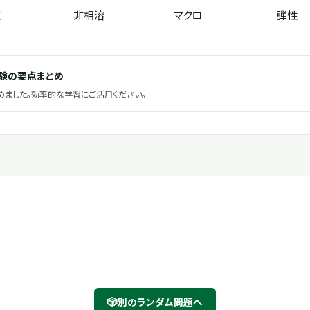
互
非相溶
マクロ
弾性
試験の要点まとめ
ました。効率的な学習にご活用ください。
🎲
別のランダム問題へ