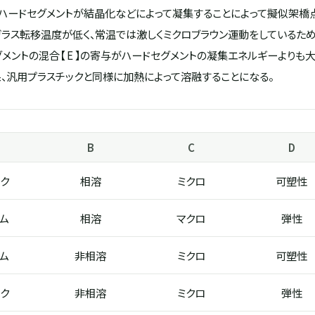
ハードセグメントが結晶化などによって凝集することによって擬似架橋点
ラス転移温度が低く、常温では激しくミクロブラウン運動をしているため、【
メントの混合【 E 】の寄与がハードセグメントの凝集エネルギーよりも
、汎用プラスチックと同様に加熱によって溶融することになる。
B
C
D
ク
相溶
ミクロ
可塑性
ム
相溶
マクロ
弾性
ム
非相溶
ミクロ
可塑性
ク
非相溶
ミクロ
弾性