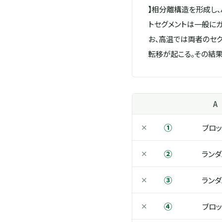
】相分離構造を形成し、
トセグメントは一般にガ
お、高温では両者のセグ
転移が起こる。その結果
A
①
×
ブロッ
②
×
ランダ
③
×
ランダ
④
×
ブロッ