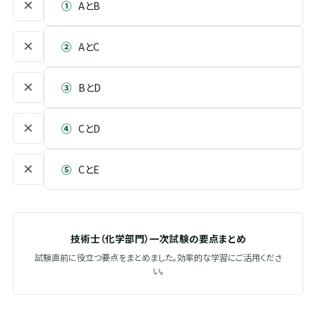
×
①
AとB
×
②
AとC
×
③
BとD
×
④
CとD
×
⑤
CとE
技術士（化学部門）一次試験の要点まとめ
試験直前に役立つ要点をまとめました。効率的な学習にご活用くださ
い。