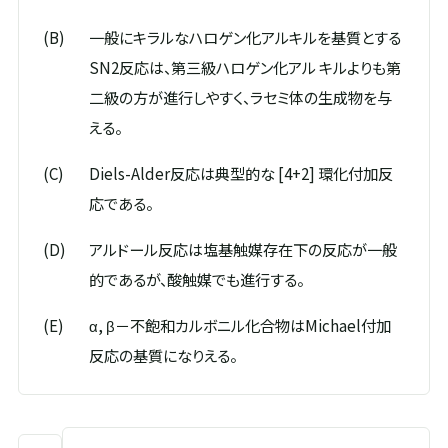
(B)
一般にキラルなハロゲン化アルキルを基質とする
SN2反応は、第三級ハロゲン化アル キルよりも第
二級の方が進行しやすく、ラセミ体の生成物を与
える。
(C)
Diels-Alder反応は典型的な [4+2] 環化付加反
応である。
(D)
アルドール反応は塩基触媒存在下の反応が一般
的であるが、酸触媒でも進行する。
(E)
α, β－不飽和カルボニル化合物はMichael付加
反応の基質になりえる。