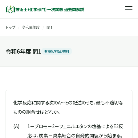
技術士（化学部門）一次試験 過去問解説
トップ
/
令和6年度
/
問1
令和6年度 問1
有機化学及び燃料
化学反応に関する次のA～Eの記述のうち、最も不適切な
ものの組合せはどれか。
(A)
1－ブロモ－2－フェニルエタンの塩基によるE2反
応は、炭素－臭素結合の自発的開裂から始まる。