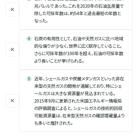
兆バレルであった。これを2020年の石油生産量で
×
除した可採年数は、約54年と過去最短の年数と
なった。
④
石炭の有用性として、石油や天然ガスに比べ地域
的な偏りが少なく、世界に広く賦存していること。
×
さらに可採年数が100年を超え、石油の可採年数
より長いことが挙げられる。
⑤
近年、シェールガスや炭層メタンガスといった非在
来型の天然ガスの開発が進展しており、特にシェ
ールガスは大きな資源量が見込まれている。
×
2015年9月に更新された米国エネルギー情報局
の評価調査によると、シェールガスの技術的回収
可能資源量は、在来型天然ガスの確認埋蔵量より
も多いと推計された。