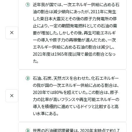
①
近年我が国では、一次エネルギー供給に占める石
油の割合は減少傾向にあったが、2011年に発生
した東日本大震災とその後の原子力発電所の停
止により、一定の期間発電燃料としての石油の需
×
要が増加した。しかしその後、再生可能エネルギ
ーの導入や原子力の再稼働が進んだため、一次
エネルギー供給に占める石油の割合は減少し、
2021年度は1965年度以降で最低の割合となっ
た。
②
石油、石炭、天然ガスを合わせた、化石エネルギー
の我が国の一次エネルギー供給に占める割合は、
2020年では80%を超えていた。この割合は、原子
×
力の比率が高いフランスや再生可能エネルギーの
導入を積極的に進めているドイツと比較すると高
い水準にある。
③
世界の石油確認埋蔵量は、2020年末時点で約1.7