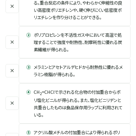
る。重合反応の条件により、やわらかく伸縮性の良
×
い高密度ポリエチレンや、硬く伸びにくい低密度ポ
リエチレンを作り分けることができる。
②
ポリプロピレンを不活性ガス中において高温で処
×
理することで強度や耐熱性、耐摩耗性に優れる炭
素繊維が得られる。
③
メラミンとアセトアルデヒドから耐熱性に優れるメ
×
ラミン樹脂が得られる。
④
CH
=CHClで示される化合物の付加重合からポ
2
リ塩化ビニルが得られる。また、塩化ビニリデンと
×
共重合したものは食品保存用ラップに利用されて
いる。
⑤
アクリル酸メチルの付加重合により得られるポリ