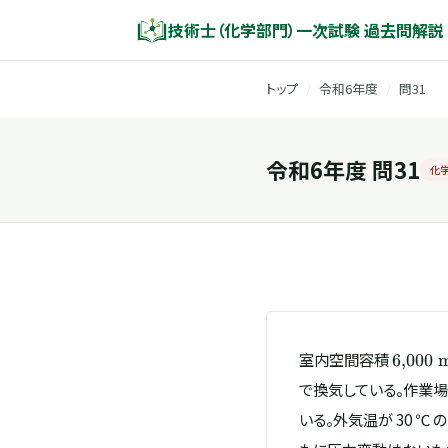
技術士（化学部門）一次試験 過去問解説
トップ
/
令和6年度
/
問31
令和6年度 問31
化
6{,}00
室内空間容積
6
,
000
\math
で換気している。作業
いる。外気温が 30 