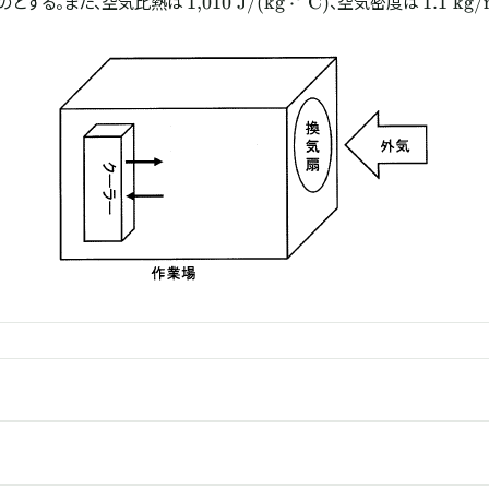
のとする。また、空気比熱は
、空気密度は
1
,
010
J/
(
kg
⋅
C
)
1.1
kg/
\mathrm{J/(kg\cdot
\mathr
^\circ C)}