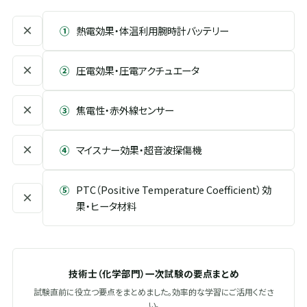
×
①
熱電効果・体温利用腕時計バッテリー
×
②
圧電効果・圧電アクチュエータ
×
③
焦電性・赤外線センサー
×
④
マイスナー効果・超音波探傷機
⑤
PTC（Positive Temperature Coefficient）効
×
果・ヒータ材料
技術士（化学部門）一次試験の要点まとめ
試験直前に役立つ要点をまとめました。効率的な学習にご活用くださ
い。