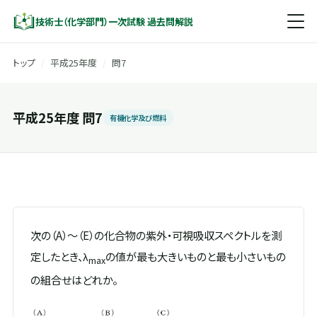
技術士（化学部門）一次試験 過去問解説
トップ
/
平成25年度
/
問7
平成25年度 問7
有機化学及び燃料
次の（A）～（E）の化合物の紫外・可視吸収スペクトルを測
定したとき、λ
の値が最も大きいものと最も小さいもの
max
の組合せはどれか。