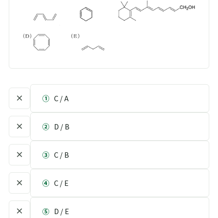
×
①
C / A
×
②
D / B
×
③
C / B
×
④
C / E
×
⑤
D / E