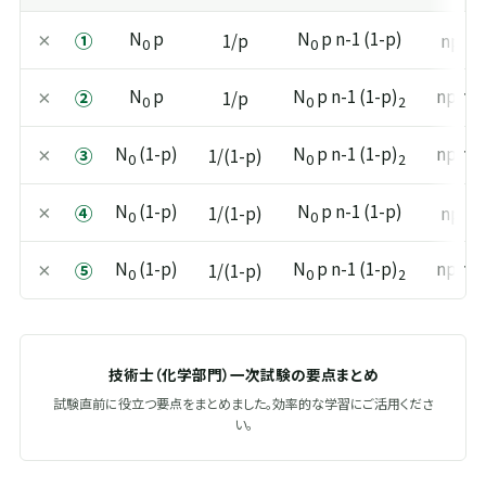
N
p
N
p n-1 (1-p)
①
×
1/p
np n-1
0
0
N
p
N
p n-1 (1-p)
np n-1
②
×
1/p
0
0
2
N
(1-p)
N
p n-1 (1-p)
np n-1
③
×
1/(1-p)
0
0
2
N
(1-p)
N
p n-1 (1-p)
④
×
1/(1-p)
np n-1
0
0
N
(1-p)
N
p n-1 (1-p)
np n-1
⑤
×
1/(1-p)
0
0
2
技術士（化学部門）一次試験の要点まとめ
試験直前に役立つ要点をまとめました。効率的な学習にご活用くださ
い。