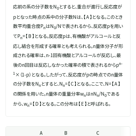
応前の系の分子数をN
とすると、重合が進行し反応度が
0
pとなった時点の系中の分子数Nは、【 A 】となる。このとき
数平均重合度P
はN
/Nで表されるから、反応度pを用い
n
0
てP
=【 B 】となる。反応度pは、有機酸がアルコールと反
n
応し結合を形成する確率とも考えられる。n量体分子が形
成される確率は、n-1回有機酸とアルコールが反応し、最
n-
後のn回目は反応しなかった確率の積で表されるからp
1
×（1-p）となる。したがって、反応度がpの時点でのn量体
の分子数をN
とすると、N
=【 C 】となる。ここで、N=【 A 】
n
n
の関係を用いた。n量体の重量分率w
はnN
/N
である
n
n
0
から、w
=【 D 】となる。この分布は【 E 】と呼ばれる。
n
A
B
C