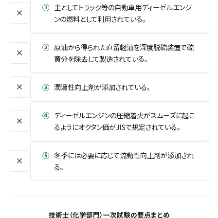
①
主としてトラック等の自動車用ディーゼルエンジ
×
ンの燃料として利用されている。
②
原油から得られた直留軽油を深度脱硫装置で硫
×
黄分を除去して製造されている。
×
③
潤滑性向上剤が添加されている。
④
ディーゼルエンジンの圧縮着火がスムーズに起こ
×
るようにオクタン価がJISで規定されている。
⑤
冬季には必要に応じて流動性向上剤が添加され
×
る。
技術士（化学部門）一次試験の要点まとめ