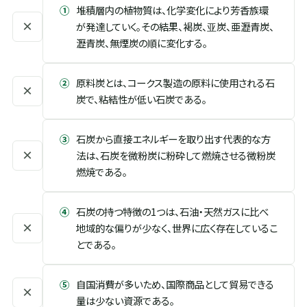
①
堆積層内の植物質は、化学変化により芳香族環
×
が発達していく。その結果、褐炭、亚炭、亜瀝青炭、
瀝青炭、無煙炭の順に変化する。
②
原料炭とは、コークス製造の原料に使用される石
×
炭で、粘結性が低い石炭である。
③
石炭から直接エネルギーを取り出す代表的な方
×
法は、石炭を微粉炭に粉砕して燃焼させる微粉炭
燃焼である。
④
石炭の持つ特徴の1つは、石油・天然ガスに比べ
×
地域的な偏りが少なく、世界に広く存在しているこ
とである。
⑤
自国消費が多いため、国際商品として貿易できる
×
量は少ない資源である。