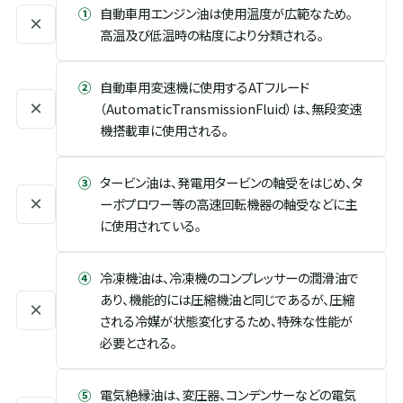
①
自動車用エンジン油は使用温度が広範なため。
×
高温及び低温時の粘度により分類される。
②
自動車用変速機に使用するATフルード
×
（AutomaticTransmissionFluid）は、無段変速
機搭載車に使用される。
③
タービン油は、発電用タービンの軸受をはじめ、タ
×
ーボプロワー等の高速回転機器の軸受などに主
に使用されている。
④
冷凍機油は、冷凍機のコンプレッサーの潤滑油で
あり、機能的には圧縮機油と同じであるが、圧縮
×
される冷媒が状態変化するため、特殊な性能が
必要とされる。
⑤
電気絶縁油は、変圧器、コンデンサーなどの電気