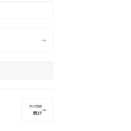
→
次の問題
→
問27