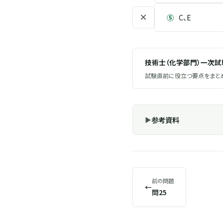
×
⑤
C、E
技術士（化学部門）一次
試験直前に役立つ要点をまとめ
参考資料
前の問題
←
問25