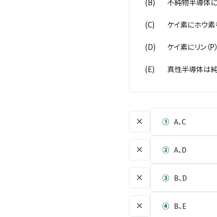
(B)
不純物半導体に
(C)
ケイ素にホウ素
(D)
ケイ素にリン（P
(E)
真性半導体は純
×
①
A、C
×
②
A、D
×
③
B、D
×
④
B、E