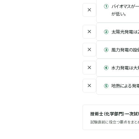
①
バイオマスが一
×
が低い。
×
②
太陽光発電は2
×
③
風力発電の設
×
④
水力発電は大
×
⑤
地熱による発電
技術士（化学部門）一次
試験直前に役立つ要点をまとめ