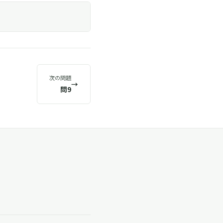
次の問題
→
問9