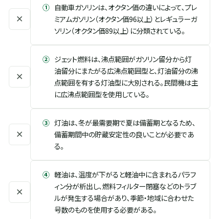
①
自動車ガソリンは、オクタン価の違いによって、プレ
×
ミアムガソリン（オクタン価96以上）とレギュラーガ
ソリン（オクタン価89以上）に分類されている。
②
ジェット燃料は、沸点範囲がガソリン留分から灯
油留分にまたがる広沸点範囲型と、灯油留分の沸
×
点範囲を有する灯油型に大別される。民間機は主
に広沸点範囲型を使用している。
③
灯油は、冬が最需要期で夏は備蓄期となるため、
×
備蓄期間中の貯蔵安定性の良いことが必要であ
る。
④
軽油は、温度が下がると軽油中に含まれるパラフ
ィン分が析出し、燃料フィルター閉塞などのトラブ
×
ルが発生する場合があり、季節・地域に合わせた
号数のものを使用する必要がある。