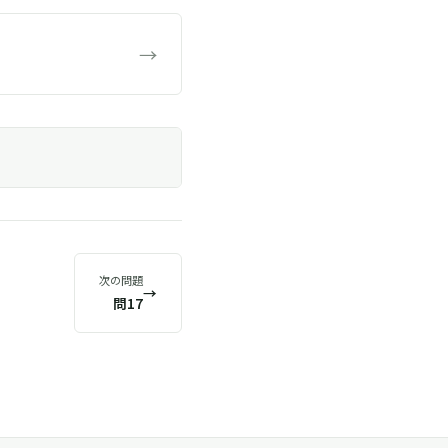
→
次の問題
→
問17