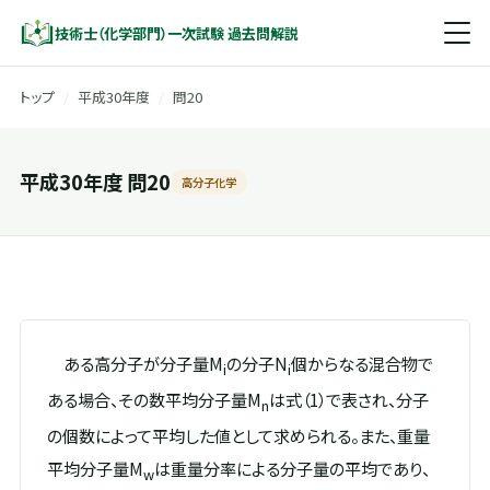
技術士（化学部門）一次試験 過去問解説
トップ
/
平成30年度
/
問20
平成30年度 問20
高分子化学
ある高分子が分子量M
の分子N
個からなる混合物で
i
i
ある場合、その数平均分子量M
は式（1）で表され、分子
n
の個数によって平均した値として求められる。また、重量
平均分子量M
は重量分率による分子量の平均であり、
w