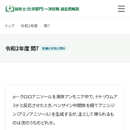
技術士（化学部門）一次試験 過去問解説
トップ
/
令和2年度
/
問7
令和2年度 問7
有機化学及び燃料
o
－クロロアニソールを液体アンモニア中で、ナトリウムア
ミドと反応させたとき、ベンザイン中間体を経てアニシジ
ン（アミノアニソール）を生成するが、主として得られるも
のは次のうちのどれか。