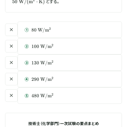
2
とする。
50
W/
(
m
⋅
K
)
K)}
K)}
×
80\
2
①
80
W/
m
\mathrm{W/m^{2}}
×
100\
2
②
100
W/
m
\mathrm{W/m^{2}}
×
130\
2
③
130
W/
m
\mathrm{W/m^{2}}
×
290\
2
④
290
W/
m
\mathrm{W/m^{2}}
×
480\
2
⑤
480
W/
m
\mathrm{W/m^{2}}
技術士（化学部門）一次試験の要点まとめ