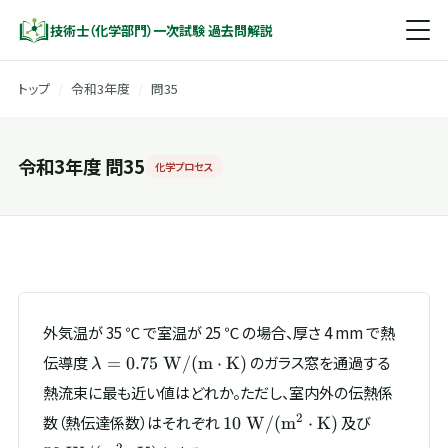
技術士（化学部門）一次試験 過去問解説
トップ
/
令和3年度
/
問35
令和3年度 問35
化学プロセス
外気温が 35 ℃ で室温が 25 ℃ の場合、厚さ 4 mm で熱
\lambda = 0.75\
伝導度
のガラス窓を通過する
=
0.75
W/
(
m
⋅
K
)
λ
\mathrm{W/(m\cdot
熱流束に最も近い値はどれか。ただし、室内外の伝熱係
K)}
10\
50\
2
数（熱伝達係数）はそれぞれ
及び
10
W/
(
m
⋅
K
)
\mathrm{W/(m^{2}\cdot
\mathrm