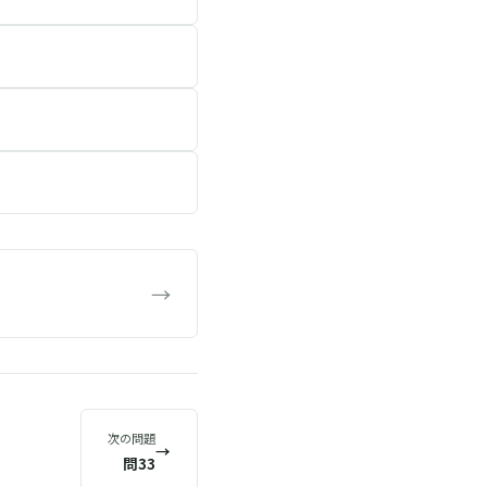
→
次の問題
→
問33