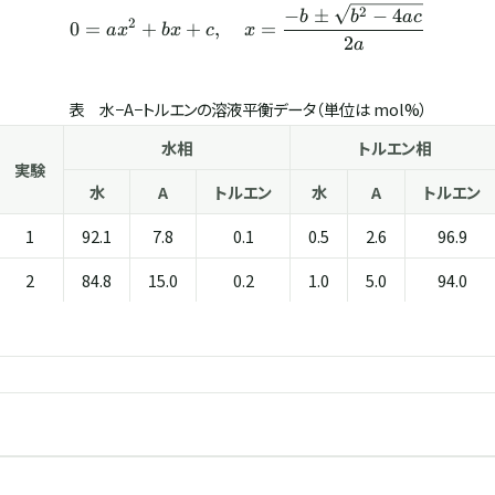
2
−
±
−
4
0 = ax^{2} + bx + c,\quad 
b
b
a
c
2
0
=
+
+
,
=
a
x
b
x
c
x
2
a
表 水−A−トルエンの溶液平衡データ（単位は mol%）
水相
トルエン相
実験
水
A
トルエン
水
A
トルエン
1
92.1
7.8
0.1
0.5
2.6
96.9
2
84.8
15.0
0.2
1.0
5.0
94.0