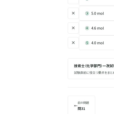
×
③
5.0 mol
×
④
4.6 mol
×
⑤
4.0 mol
技術士（化学部門）一次
試験直前に役立つ要点をまとめ
前の問題
←
問31