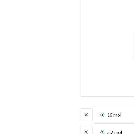
×
①
16 mol
×
②
5.2 mol