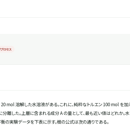
学プロセス
 A を 20 mol 溶解した水溶液がある。これに、純粋なトルエン 100 mol 
相に分離した。上層に含まれる成分 A の量として、最も近い値はどれか。
平衡の実験データを下表に示す。根の公式は次の通りである。