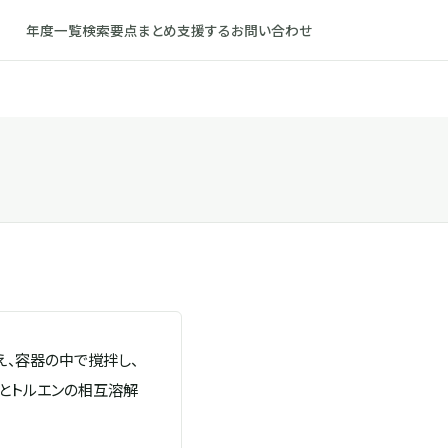
年度一覧
検索
要点まとめ
支援する
お問い合わせ
を加え、容器の中で撹拌し、
水とトルエンの相互溶解