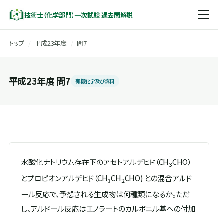
技術士（化学部門）一次試験 過去問解説
トップ
/
平成23年度
/
問7
平成23年度 問7
有機化学及び燃料
水酸化ナトリウム存在下のアセトアルデヒド（CH
CHO）
3
とプロピオンアルデヒド（CH
CH
CHO) との混合アルド
3
2
ール反応で、予想される生成物は何種類になるか。ただ
し、アルドール反応はエノラートのカルボニル基への付加