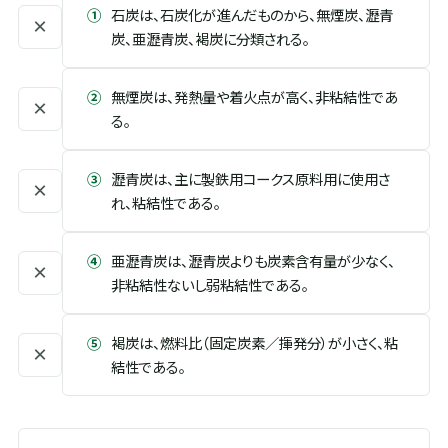
①
石炭は、石炭化が進んだものから、無煙炭、瀝青
×
炭、亜瀝青炭、褐炭に分類される。
②
無煙炭は、発熱量や着火点が高く、非粘結性であ
×
る。
③
瀝青炭は、主に製鉄用コークス原料用に使用さ
×
れ、粘結性である。
④
亜瀝青炭は、瀝青炭よりも炭素含有量が少なく、
×
非粘結性ないし弱粘結性である。
⑤
褐炭は、燃料比（固定炭素／揮発分）が小さく、粘
×
結性である。