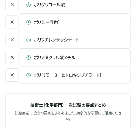
×
①
ポリグリコール酸
×
②
ポリ（L－乳酸）
×
③
ポリブチレンサクシナート
×
④
ポリメタクリル酸メチル
×
⑤
ポリ［（R）－3－ヒドロキシブチラート］
技術士（化学部門）一次試験の要点まとめ
試験直前に役立つ要点をまとめました。効率的な学習にご活用くださ
い。