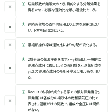
①
理論段数が無限大のとき、目的とする分離効果を
×
得るために必要な還流比を最小還流比という。
②
連続蒸留塔の原料供給段より上方を濃縮部とい
×
い、下方を回収部という。
×
③
濃縮部操作線は還流比により勾配が変化する。
④
2成分系の気液平衡を表すx－y線図は、一般的に
高沸点成分に着目し、その液組成をx、蒸気組成を
×
yとして高沸点成分のモル分率又はモル%を用い
る。
⑤
Raoultの法則が成立する系での相対揮発度（比
揮発度）は各成分の純液体の飽和蒸気圧の比で
×
表され、温度だけの関数で、組成や全圧には関係
がない。