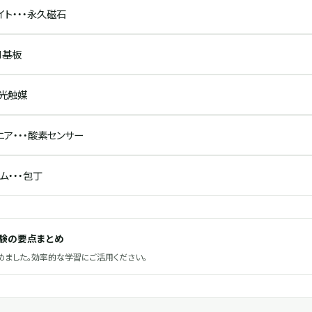
イト・・・永久磁石
SI基板
・光触媒
ア・・・酸素センサー
ム・・・包丁
試験の要点まとめ
ました。効率的な学習にご活用ください。