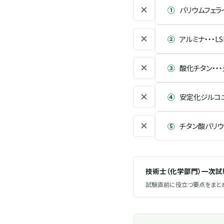
×
①
バリウムフェラ
×
②
アルミナ・・・L
×
③
酸化チタン・・
×
④
安定化ジルコニ
×
⑤
チタン酸バリウ
技術士（化学部門）一次
試験直前に役立つ要点をまとめ