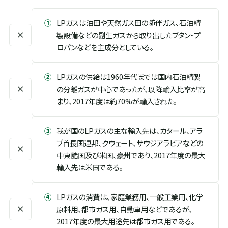
①
LPガスは油田や天然ガス田の随伴ガス、石油精
×
製設備などの副生ガスから取り出したブタン・プ
ロパンなどを主成分としている。
②
LPガスの供給は1960年代までは国内石油精製
×
の分離ガスが中心であったが、以降輸入比率が高
まり、2017年度は約70%が輸入された。
③
我が国のLPガスの主な輸入先は、カタール、アラ
ブ首長国連邦、クウェート、サウジアラビアなどの
×
中東諸国及び米国、豪州であり、2017年度の最大
輸入先は米国である。
④
LPガスの消費は、家庭業務用、一般工業用、化学
×
原料用、都市ガス用、自動車用などであるが、
2017年度の最大用途先は都市ガス用である。