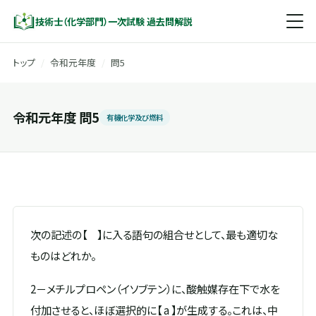
技術士（化学部門）一次試験 過去問解説
トップ
/
令和元年度
/
問5
令和元年度 問5
有機化学及び燃料
次の記述の【 】に入る語句の組合せとして、最も適切な
ものはどれか。
2－メチルプロペン（イソブテン）に、酸触媒存在下で水を
付加させると、ほぼ選択的に【 a 】が生成する。これは、中