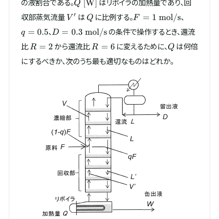
Q\
の液割合である。
はリボイラの加熱量であり、回
[
W
]
Q
[\mathrm{W}]
V'
Q
F = 1\
q
′
収部蒸気流量
は
に比例する。
、
=
1
mol/s
V
Q
F
\mathrm{mol/s}
=
D = 0.3\
、
の条件で操作するとき、還流
=
0.5
=
0.3
mol/s
q
D
0.5
\mathrm{mol/s}
R
R
Q
比
から還流比
に変えるために、
は何倍
=
2
=
6
R
R
Q
=
=
にするべきか、次のうち最も適切なものはどれか。
2
6