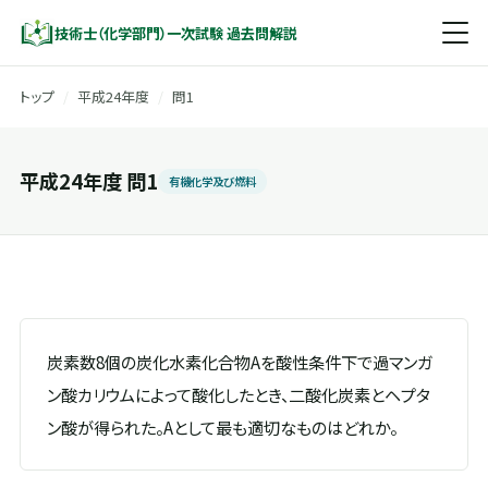
技術士（化学部門）一次試験 過去問解説
トップ
/
平成24年度
/
問1
平成24年度 問1
有機化学及び燃料
炭素数8個の炭化水素化合物Aを酸性条件下で過マンガ
ン酸カリウムによって酸化したとき、二酸化炭素とヘプタ
ン酸が得られた。Aとして最も適切なものはどれか。