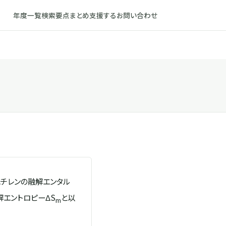
年度一覧
検索
要点まとめ
支援する
お問い合わせ
リエチレンの融解エンタル
解エントロピーΔS
と以
m