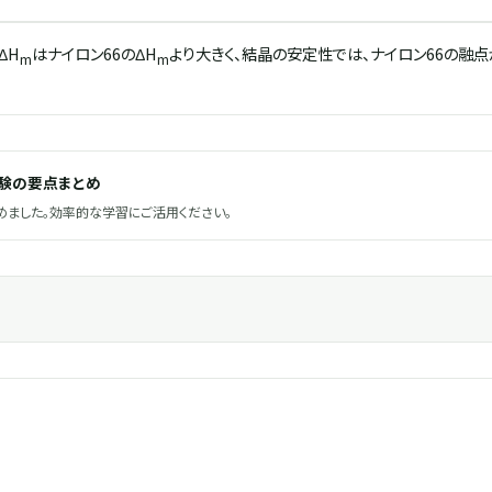
ΔH
はナイロン66のΔH
より大きく、結晶の安定性では、ナイロン66の融
m
m
試験の要点まとめ
ました。効率的な学習にご活用ください。