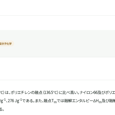
高分子化学
7℃）は、ポリエチレンの融点（136.5℃）に比べ高い。ナイロン66及びポ
-1
-1
Jg
、276 Jg
である。また、融点T
では融解エンタルピーΔH
及び融
m
m
る。