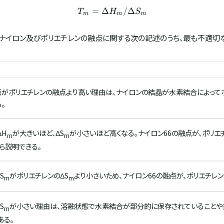
=
Δ
T_{m} = \Delta H_{m} / \
/Δ
T
H
S
m
m
m
、ナイロン及びポリエチレンの融点に関する次の記述のうち、最も不適切
点がポリエチレンの融点より高い理由は、ナイロンの結晶が水素結合によって
。
ΔH
が大きいほど、ΔS
が小さいほど高くなる。ナイロン66の融点が、ポリ
m
m
ら説明できる。
S
がポリエチレンのΔS
より小さいため、ナイロン66の融点が、ポリエチレ
m
m
S
が小さい理由は、溶融状態で水素結合が部分的に保存されていることや
m
ある。