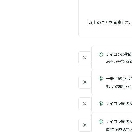
以上のことを考慮して
①
ナイロンの融
×
あるからである
②
一般に融点は
×
も、この観点か
×
③
ナイロン66のΔ
④
ナイロン66のΔ
×
直性が原因で