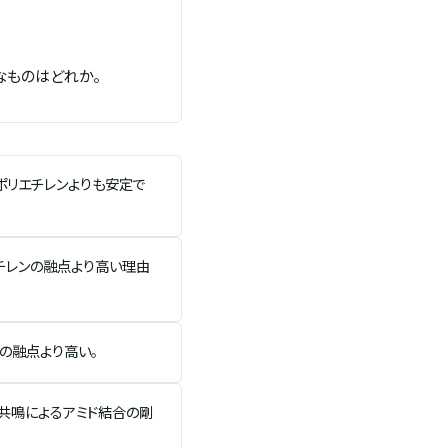
Delta S_{m}
なものはどれか。
ポリエチレンよりも安定で
エチレンの融点より高い理由
ンの融点より高い。
共鳴によるアミド結合の剛