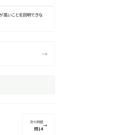
点が高いことを説明できな
→
次の問題
→
問14