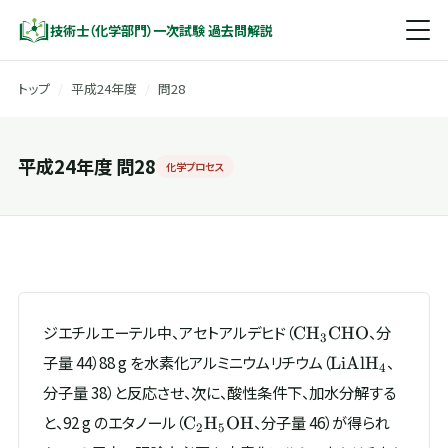
技術士（化学部門）一次試験 過去問解説
トップ
/
平成24年度
/
問28
平成24年度 問28
化学プロセス
\mathrm{CH_3CH
ジエチルエーテル中、アセトアルデヒド（
、分
C
H
CHO
3
\mathrm{LiAl
子量 44）88 g を水素化アルミニウムリチウム（
、
LiAl
H
4
分子量 38）と反応させ、次に、酸性条件下、加水分解する
\mathrm{C_2H_5OH}
と、92 g のエタノール（
、分子量 46）が得られ
C
H
OH
2
5