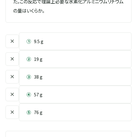
た。この反応で理論上必要な水素化アルミニウムリチウム
の量はいくらか。
×
①
9.5 g
×
②
19 g
×
③
38 g
×
④
57 g
×
⑤
76 g