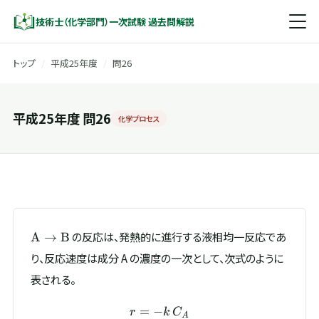
技術士（化学部門）一次試験 過去問解説
トップ
/
平成25年度
/
問26
平成25年度 問26
化学プロセス
\mathrm{A}\rightarrow\mathrm{B}
の反応は、発熱的に進行する液相均一反応であ
A
→
B
り、反応速度は成分 A の濃度の一次として、次式のように
表される。
=
−
r = -k\,C_A
r
k
C
A